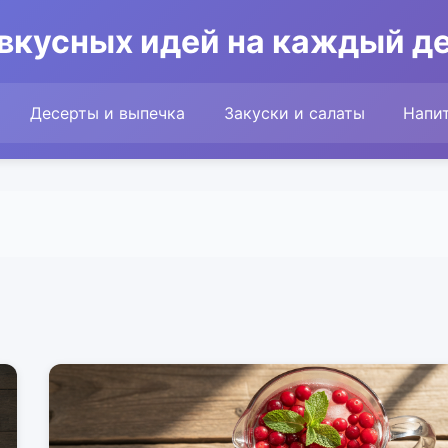
вкусных идей на каждый ден
Десерты и выпечка
Закуски и салаты
Напи