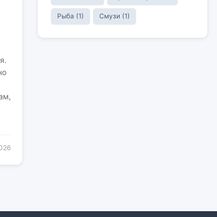
Рыба (1)
Смузи (1)
я.
но
ам,
2026