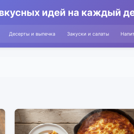
вкусных идей на каждый ден
Десерты и выпечка
Закуски и салаты
Напи